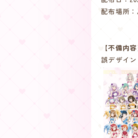
配布場所：A
【不備内容
誤デザイン